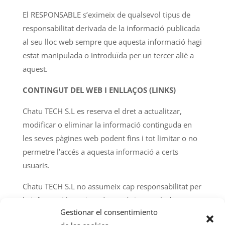
El RESPONSABLE s’eximeix de qualsevol tipus de
responsabilitat derivada de la informació publicada
al seu lloc web sempre que aquesta informació hagi
estat manipulada o introduïda per un tercer aliè a
aquest.
CONTINGUT DEL WEB I ENLLAÇOS (LINKS)
Chatu TECH S.L es reserva el dret a actualitzar,
modificar o eliminar la informació continguda en
les seves pàgines web podent fins i tot limitar o no
permetre l’accés a aquesta informació a certs
usuaris.
Chatu TECH S.L no assumeix cap responsabilitat per
la informació continguda en pàgines web de tercers
Gestionar el consentimiento
a les que es pugui accedir per “links” o enllaços des